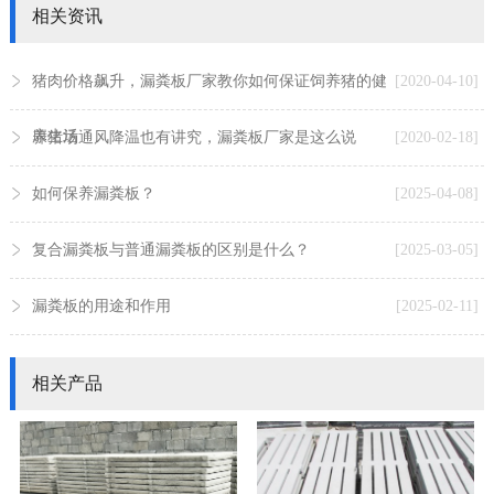
相关资讯
猪肉价格飙升，漏粪板厂家教你如何保证饲养猪的健
[2020-04-10]
康生活
养猪场通风降温也有讲究，漏粪板厂家是这么说
[2020-02-18]
如何保养漏粪板？
[2025-04-08]
复合漏粪板与普通漏粪板的区别是什么？
[2025-03-05]
漏粪板的用途和作用
[2025-02-11]
相关产品